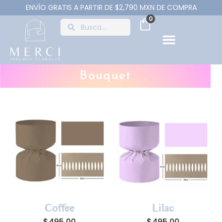
ENVÍO GRATIS A PARTIR DE $2,790 MXN DE COMPRA
0
Bouquet
Coffee
Lilac
$
495.00
$
495.00