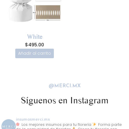
White
$
495.00
Añadir al carrito
@MERCI.MX
Síguenos en Instagram
insumosmerci.mx
Los mejores insumos para tu florería
Forma parte