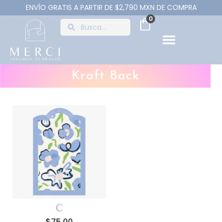
ENVÍO GRATIS A PARTIR DE $2,790 MXN DE COMPRA
0
Kraft Back
C
$
75.00