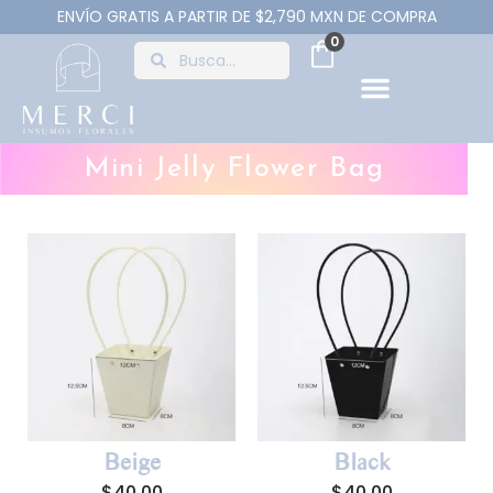
ENVÍO GRATIS A PARTIR DE $2,790 MXN DE COMPRA
0
Mini Jelly Flower Bag
Beige
Black
$
40.00
$
40.00