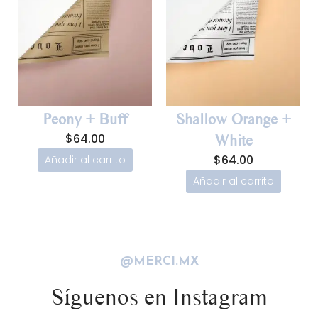
Peony + Buff
Shallow Orange +
$
64.00
White
$
64.00
Añadir al carrito
Añadir al carrito
@MERCI.MX
Síguenos en Instagram