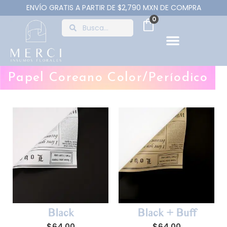
ENVÍO GRATIS A PARTIR DE $2,790 MXN DE COMPRA
0
Papel Coreano Color/Períodico
Black
Black + Buff
$
64.00
$
64.00