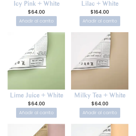
Icy Pink + White
Lilac + White
$
64.00
$
164.00
Añadir al carrito
Añadir al carrito
Lime Juice + White
Milky Tea + White
$
64.00
$
64.00
Añadir al carrito
Añadir al carrito