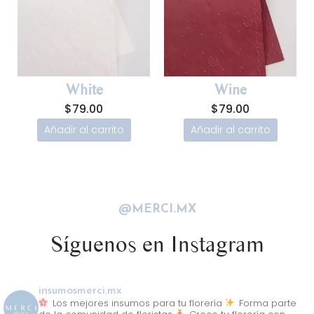
White
Wine
$
79.00
$
79.00
Añadir al carrito
Añadir al carrito
@MERCI.MX
Síguenos en Instagram
insumosmerci.mx
Los mejores insumos para tu florería
Forma parte