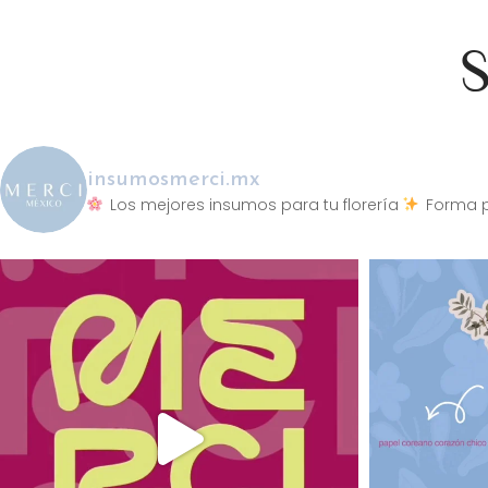
S
insumosmerci.mx
Los mejores insumos para tu florería
Forma p