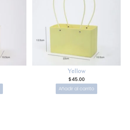
Yellow
$
45.00
Añadir al carrito