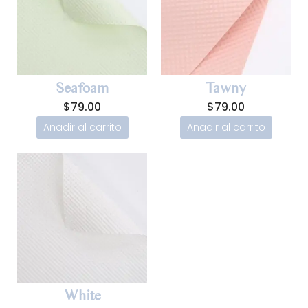
Seafoam
Tawny
$
79.00
$
79.00
Añadir al carrito
Añadir al carrito
White