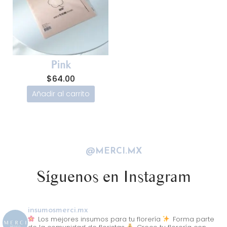
Pink
$
64.00
Añadir al carrito
@MERCI.MX
Síguenos en Instagram
insumosmerci.mx
Los mejores insumos para tu florería
Forma parte