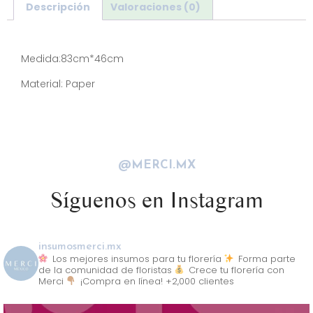
Descripción
Valoraciones (0)
Descripción
Medida:83cm*46cm
Material: Paper
@MERCI.MX
Síguenos en Instagram
insumosmerci.mx
Los mejores insumos para tu florería
Forma parte
de la comunidad de floristas
Crece tu florería con
Merci
¡Compra en línea! +2,000 clientes