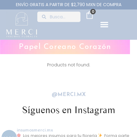
ENVÍO GRATIS A PARTIR DE $2,790 MXN DE COMPRA
0
Papel Coreano Corazón
Products not found.
@MERCI.MX
Síguenos en Instagram
insumosmerci.mx
Los mejores insumos para tu florería
Forma parte