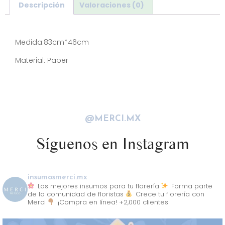
Descripción
Valoraciones (0)
Descripción
Medida:83cm*46cm
Material: Paper
@MERCI.MX
Síguenos en Instagram
insumosmerci.mx
Los mejores insumos para tu florería
Forma parte
de la comunidad de floristas
Crece tu florería con
Merci
¡Compra en línea! +2,000 clientes