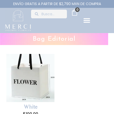
ENVÍO GRATIS A PARTIR DE $2,790 MXN DE COMPRA
0
Bag Editorial
White
$
100.00