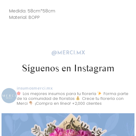
Descripción
Medida: 58cm*58cm
Material: BOPP
@MERCI.MX
Síguenos en Instagram
insumosmerci.mx
Los mejores insumos para tu florería
Forma parte
de la comunidad de floristas
Crece tu florería con
Merci
¡Compra en línea! +2,000 clientes