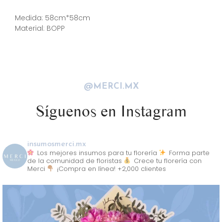
Descripción
Medida: 58cm*58cm
Material: BOPP
@MERCI.MX
Síguenos en Instagram
insumosmerci.mx
Los mejores insumos para tu florería
Forma parte
de la comunidad de floristas
Crece tu florería con
Merci
¡Compra en línea! +2,000 clientes