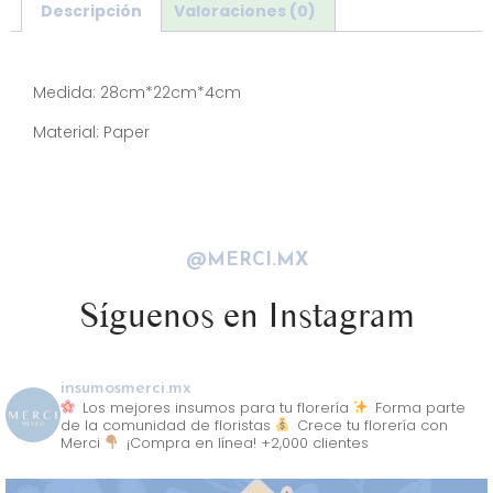
Descripción
Valoraciones (0)
Descripción
Medida: 28cm*22cm*4cm
Material: Paper
@MERCI.MX
Síguenos en Instagram
insumosmerci.mx
Los mejores insumos para tu florería
Forma parte
de la comunidad de floristas
Crece tu florería con
Merci
¡Compra en línea! +2,000 clientes