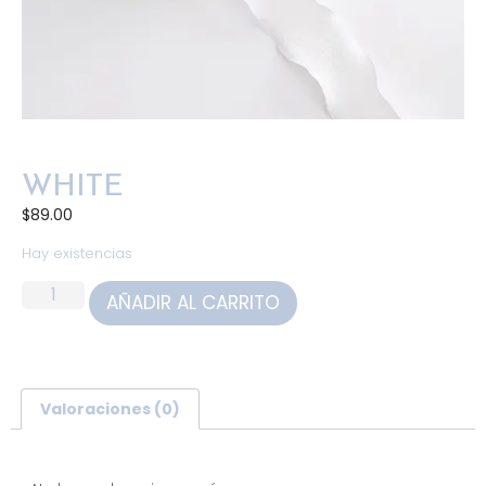
WHITE
$
89.00
Hay existencias
AÑADIR AL CARRITO
Valoraciones (0)
Valoraciones