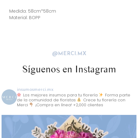
Descripción
Medida: 58cm*58cm
Material: BOPP
@MERCI.MX
Síguenos en Instagram
insumosmerci.mx
Los mejores insumos para tu florería
Forma parte
de la comunidad de floristas
Crece tu florería con
Merci
¡Compra en línea! +2,000 clientes