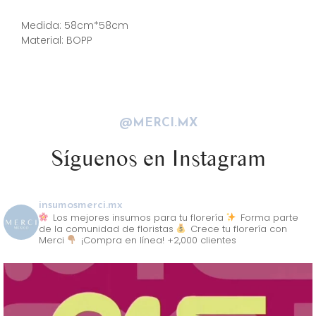
Descripción
Medida: 58cm*58cm
Material: BOPP
@MERCI.MX
Síguenos en Instagram
insumosmerci.mx
Los mejores insumos para tu florería
Forma parte
de la comunidad de floristas
Crece tu florería con
Merci
¡Compra en línea! +2,000 clientes