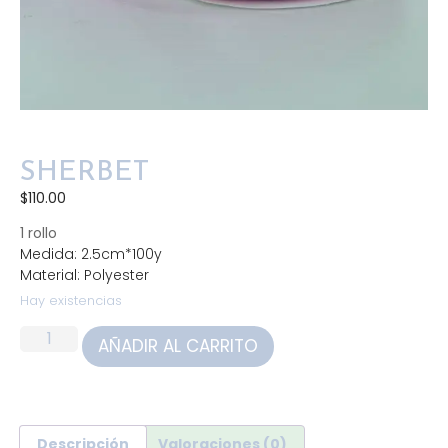
SHERBET
$
110.00
1 rollo
Medida: 2.5cm*100y
Material: Polyester
Hay existencias
AÑADIR AL CARRITO
Descripción
Valoraciones (0)