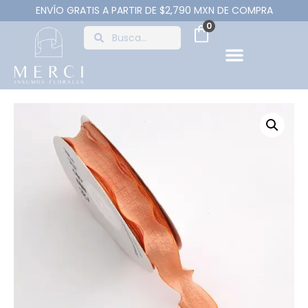
ENVÍO GRATIS A PARTIR DE $2,790 MXN DE COMPRA
0
PAPEL Y ENVOLTURA
CAJAS Y BOLSAS
HERRAMIENTAS Y ACCESOR
FLORES ARTIFICIALE