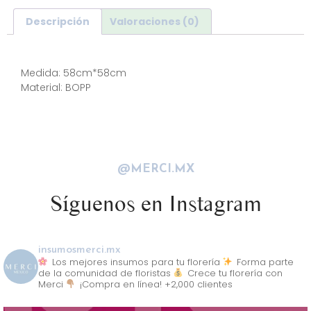
Descripción
Valoraciones (0)
Descripción
Medida: 58cm*58cm
Material: BOPP
@MERCI.MX
Síguenos en Instagram
insumosmerci.mx
Los mejores insumos para tu florería
Forma parte
de la comunidad de floristas
Crece tu florería con
Merci
¡Compra en línea! +2,000 clientes