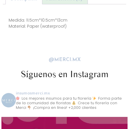
Descripción
Medida: 11.5cm*10.5cm*13cm
Material: Paper (waterproof)
@MERCI.MX
Síguenos en Instagram
insumosmerci.mx
Los mejores insumos para tu florería
Forma parte
de la comunidad de floristas
Crece tu florería con
Merci
¡Compra en línea! +2,000 clientes