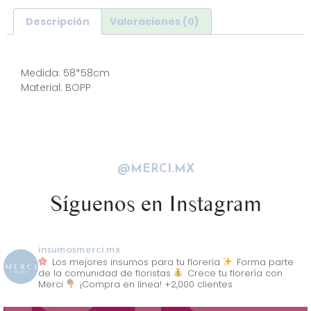
Descripción
Valoraciones (0)
Descripción
Medida: 58*58cm
Material: BOPP
@MERCI.MX
Síguenos en Instagram
insumosmerci.mx
Los mejores insumos para tu florería
Forma parte
de la comunidad de floristas
Crece tu florería con
Merci
¡Compra en línea! +2,000 clientes