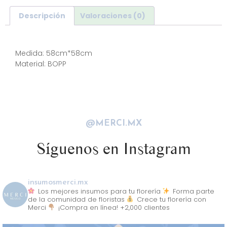
Descripción
Valoraciones (0)
Descripción
Medida: 58cm*58cm
Material: BOPP
@MERCI.MX
Síguenos en Instagram
insumosmerci.mx
Los mejores insumos para tu florería
Forma parte
de la comunidad de floristas
Crece tu florería con
Merci
¡Compra en línea! +2,000 clientes