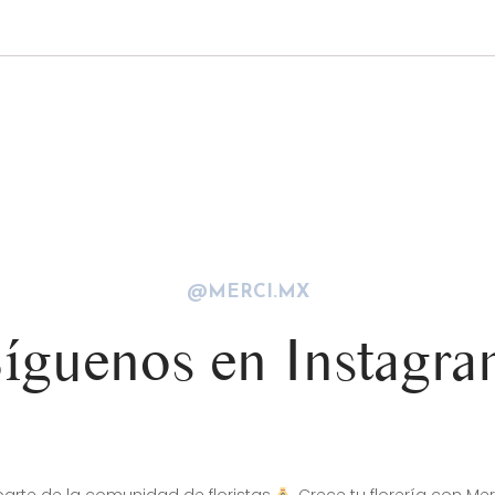
@MERCI.MX
íguenos en Instagr