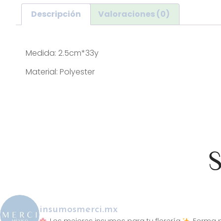
Descripción
Valoraciones (0)
Descripción
Medida: 2.5cm*33y
Material: Polyester
S
insumosmerci.mx