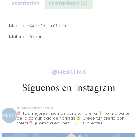
Descripción
Valoraciones (0)
Descripción
Medida: 34cm*19cm*9cm
Material: Paper
@MERCI.MX
Síguenos en Instagram
insumosmerci.mx
Los mejores insumos para tu florería
Forma parte
de la comunidad de floristas
Crece tu florería con
Merci
¡Compra en línea! +2,000 clientes