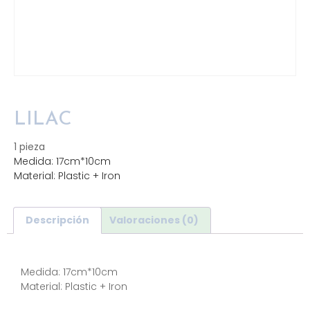
LILAC
1 pieza
Medida: 17cm*10cm
Material: Plastic + Iron
Descripción
Valoraciones (0)
Descripción
Medida: 17cm*10cm
Material: Plastic + Iron