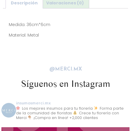
Descripción
Valoraciones (0)
Descripción
Medida: 36cm*6cm
Material: Metal
@MERCI.MX
Síguenos en Instagram
insumosmerci.mx
Los mejores insumos para tu florería
Forma parte
de la comunidad de floristas
Crece tu florería con
Merci
¡Compra en línea! +2,000 clientes