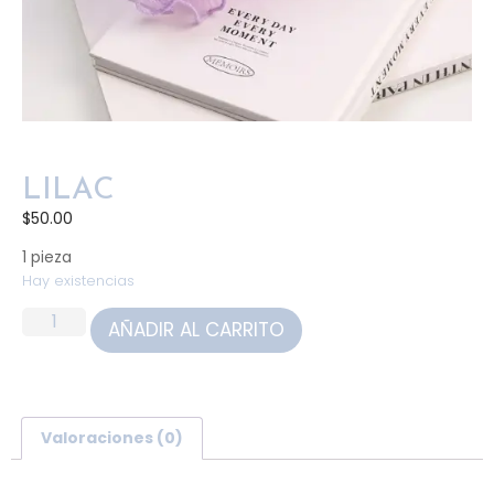
LILAC
$
50.00
1 pieza
Hay existencias
AÑADIR AL CARRITO
Valoraciones (0)
Valoraciones