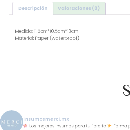
Descripción
Valoraciones (0)
Descripción
Medida: 11.5cm*10.5cm*13cm
Material: Paper (waterproof)
S
insumosmerci.mx
Los mejores insumos para tu florería
Forma p