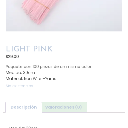
LIGHT PINK
$
29.00
Paquete con 100 piezas de un mismo color
Medida: 30cm
Material: Iron Wire +Yarns
Sin existencias
Descripción
Valoraciones (0)
Descripción