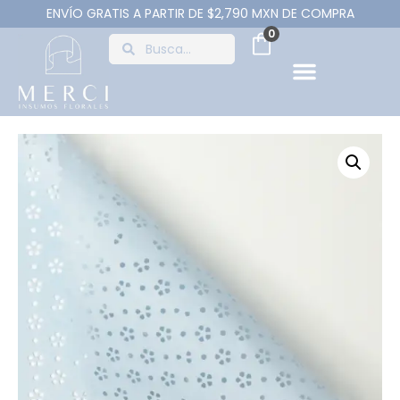
ENVÍO GRATIS A PARTIR DE $2,790 MXN DE COMPRA
0
PAPEL Y ENVOLTURA
CAJAS Y BOLSAS
HERRAMIENTAS Y ACCESOR
FLORES ARTIFICIALE