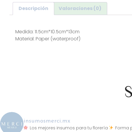
Descripción
Valoraciones (0)
Descripción
Medida: 11.5cm*10.5cm*13cm
Material: Paper (waterproof)
S
insumosmerci.mx
Los mejores insumos para tu florería
Forma p