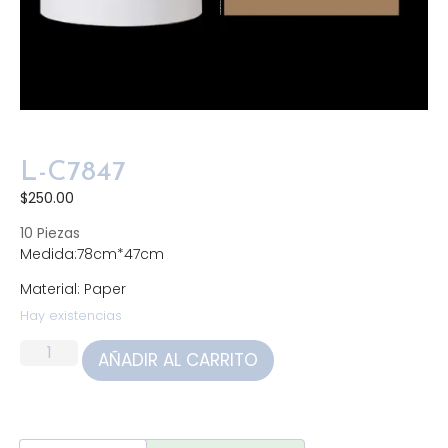
L-C7847
$
250.00
10 Piezas
Medida:78cm*47cm
Material: Paper
Hay existencias
AÑADIR AL CARRITO