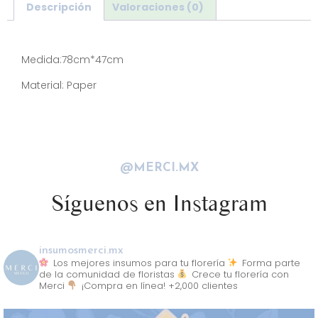
Descripción
Valoraciones (0)
Descripción
Medida:78cm*47cm
Material: Paper
@MERCI.MX
Síguenos en Instagram
insumosmerci.mx
Los mejores insumos para tu florería
Forma parte
de la comunidad de floristas
Crece tu florería con
Merci
¡Compra en línea! +2,000 clientes