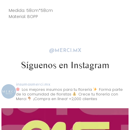
Descripción
Medida: 58cm*58cm
Material: BOPP
@MERCI.MX
Síguenos en Instagram
insumosmerci.mx
Los mejores insumos para tu florería
Forma parte
de la comunidad de floristas
Crece tu florería con
Merci
¡Compra en línea! +2,000 clientes