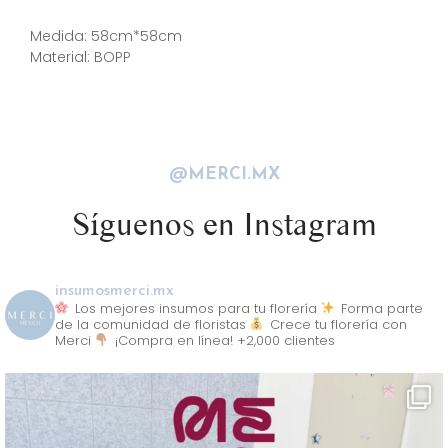
Descripción
Medida: 58cm*58cm
Material: BOPP
@MERCI.MX
Síguenos en Instagram
insumosmerci.mx
Los mejores insumos para tu florería
Forma parte
de la comunidad de floristas
Crece tu florería con
Merci
¡Compra en línea! +2,000 clientes