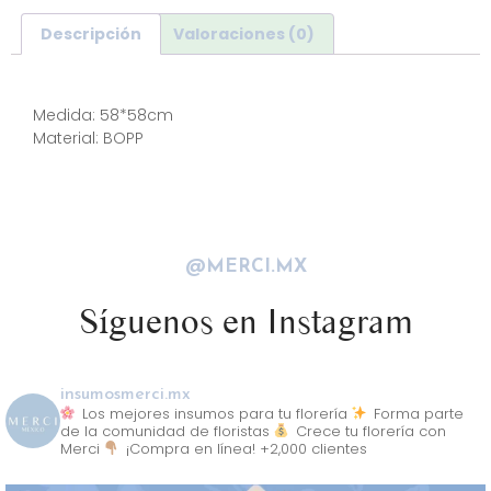
Descripción
Valoraciones (0)
Descripción
Medida: 58*58cm
Material: BOPP
@MERCI.MX
Síguenos en Instagram
insumosmerci.mx
Los mejores insumos para tu florería
Forma parte
de la comunidad de floristas
Crece tu florería con
Merci
¡Compra en línea! +2,000 clientes