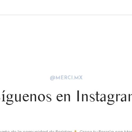
@MERCI.MX
íguenos en Instagr