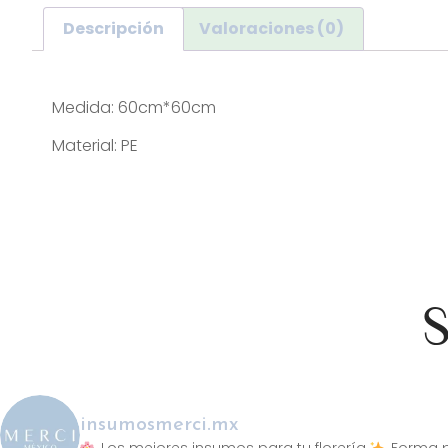
Descripción
Valoraciones (0)
Descripción
Medida: 60cm*60cm
Material: PE
S
insumosmerci.mx