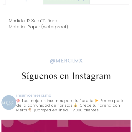
Descripción
Medida: 12.8cm*12.5cm
Material: Paper (waterproof)
@MERCI.MX
Síguenos en Instagram
insumosmerci.mx
Los mejores insumos para tu florería
Forma parte
de la comunidad de floristas
Crece tu florería con
Merci
¡Compra en línea! +2,000 clientes