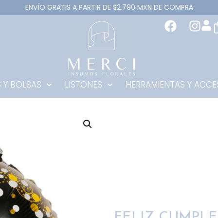
ENVÍO GRATIS A PARTIR DE $2,790 MXN DE COMPRA
 Y BOLSAS
LISTONES
HERRAMIENTAS Y ACCE
FELIZ CUMPL