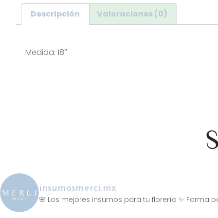
Descripción
Valoraciones (0)
Descripción
Medida: 18″
S
insumosmerci.mx
🌸 Los mejores insumos para tu florería
✨ Forma pa