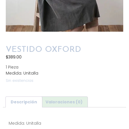
VESTIDO OXFORD
$
389.00
1 Pieza
Medida: Unitalla
Sin existencias
Descripción
Valoraciones (0)
Descripción
Medida: Unitalla