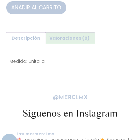
AÑADIR AL CARRITO
Descripción
Valoraciones (0)
Descripción
Medida: Unitalla
@MERCI.MX
Síguenos en Instagram
insumosmerci.mx
Los mejores insumos para tu florería
Forma parte