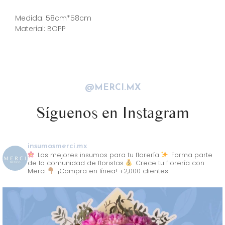
Descripción
Medida: 58cm*58cm
Material: BOPP
@MERCI.MX
Síguenos en Instagram
insumosmerci.mx
Los mejores insumos para tu florería
Forma parte
de la comunidad de floristas
Crece tu florería con
Merci
¡Compra en línea! +2,000 clientes