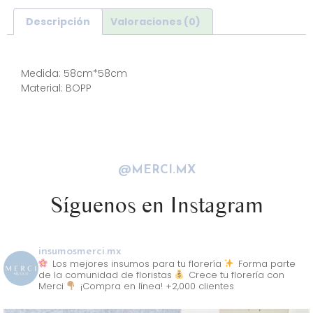
Descripción
Valoraciones (0)
Descripción
Medida: 58cm*58cm
Material: BOPP
@MERCI.MX
Síguenos en Instagram
insumosmerci.mx
Los mejores insumos para tu florería
Forma parte
de la comunidad de floristas
Crece tu florería con
Merci
¡Compra en línea! +2,000 clientes