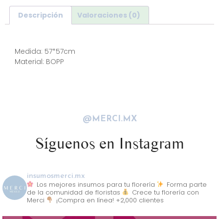
Descripción
Valoraciones (0)
Descripción
Medida: 57*57cm
Material: BOPP
@MERCI.MX
Síguenos en Instagram
insumosmerci.mx
Los mejores insumos para tu florería
Forma parte
de la comunidad de floristas
Crece tu florería con
Merci
¡Compra en línea! +2,000 clientes