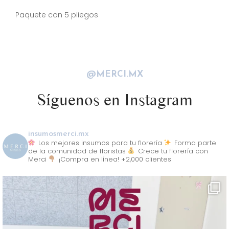
Descripción
Paquete con 5 pliegos
@MERCI.MX
Síguenos en Instagram
insumosmerci.mx
Los mejores insumos para tu florería
Forma parte
de la comunidad de floristas
Crece tu florería con
Merci
¡Compra en línea! +2,000 clientes