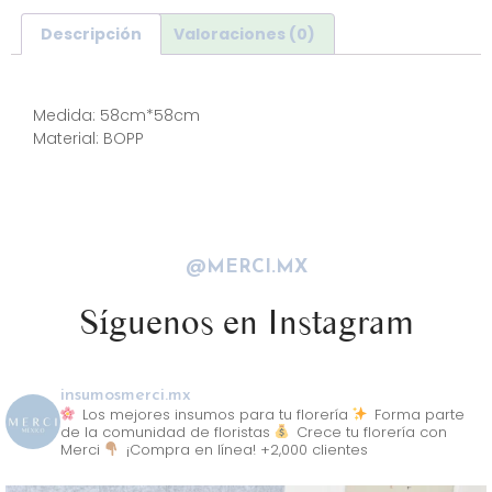
Descripción
Valoraciones (0)
Descripción
Medida: 58cm*58cm
Material: BOPP
@MERCI.MX
Síguenos en Instagram
insumosmerci.mx
Los mejores insumos para tu florería
Forma parte
de la comunidad de floristas
Crece tu florería con
Merci
¡Compra en línea! +2,000 clientes