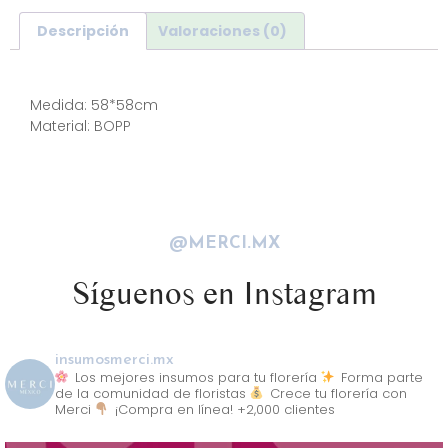
Descripción
Valoraciones (0)
Descripción
Medida: 58*58cm
Material: BOPP
@MERCI.MX
Síguenos en Instagram
insumosmerci.mx
Los mejores insumos para tu florería
Forma parte
de la comunidad de floristas
Crece tu florería con
Merci
¡Compra en línea! +2,000 clientes